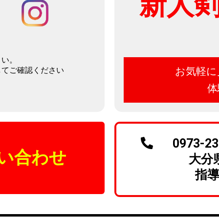
新人
さい。
してご確認ください
お気軽に
体
0973-23
い合わせ
大分県
指