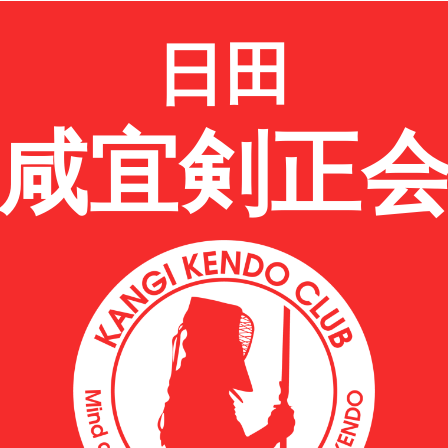
日田
咸宜剣正